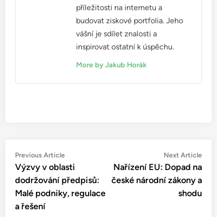
příležitosti na internetu a
budovat ziskové portfolia. Jeho
vášní je sdílet znalosti a
inspirovat ostatní k úspěchu.
More by Jakub Horák
Post
Previous
Nex
Previous Article
Next Article
article:
artic
Výzvy v oblasti
Nařízení EU: Dopad na
navigation
dodržování předpisů:
české národní zákony a
Malé podniky, regulace
shodu
a řešení