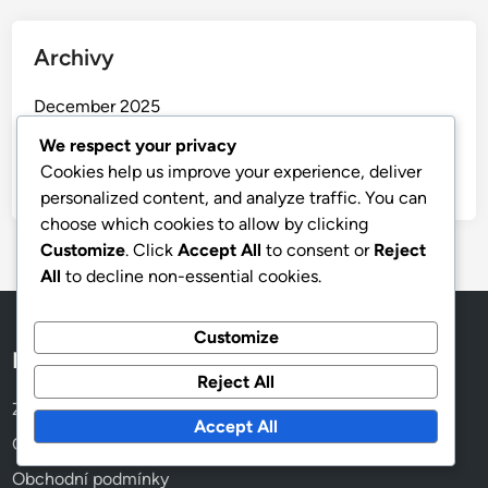
Archivy
December 2025
November 2025
We respect your privacy
Cookies help us improve your experience, deliver
October 2025
personalized content, and analyze traffic. You can
choose which cookies to allow by clicking
Customize
. Click
Accept All
to consent or
Reject
All
to decline non-essential cookies.
Customize
Rychlé odkazy
Reject All
Zásady používání cookies
Accept All
O aplikaci
Obchodní podmínky