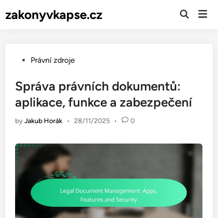
Skip
zakonyvkapse.cz
Mai
to
Open
Men
Search
content
Posted
Právní zdroje
in
Správa právních dokumentů:
aplikace, funkce a zabezpečení
by
Jakub Horák
•
28/11/2025
•
0