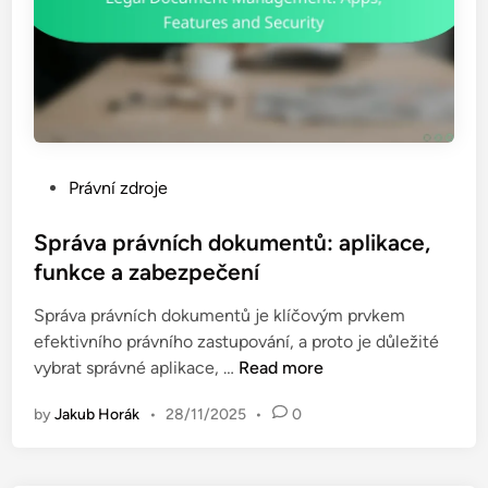
P
Právní zdroje
o
s
Správa právních dokumentů: aplikace,
t
funkce a zabezpečení
e
Správa právních dokumentů je klíčovým prvkem
d
efektivního právního zastupování, a proto je důležité
i
S
vybrat správné aplikace, …
Read more
n
p
by
Jakub Horák
•
28/11/2025
•
0
r
á
v