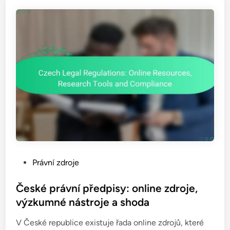
a
p
r
á
v
n
í
c
h
d
o
k
u
P
Právní zdroje
m
o
e
s
České právní předpisy: online zdroje,
n
t
výzkumné nástroje a shoda
t
e
ů
V České republice existuje řada online zdrojů, které
d
: