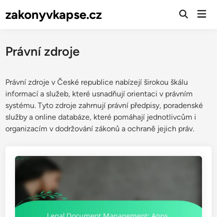
Skip
zakonyvkapse.cz
Mai
to
Open
Men
Search
content
Právní zdroje
Právní zdroje v České republice nabízejí širokou škálu
informací a služeb, které usnadňují orientaci v právním
systému. Tyto zdroje zahrnují právní předpisy, poradenské
služby a online databáze, které pomáhají jednotlivcům i
organizacím v dodržování zákonů a ochraně jejich práv.