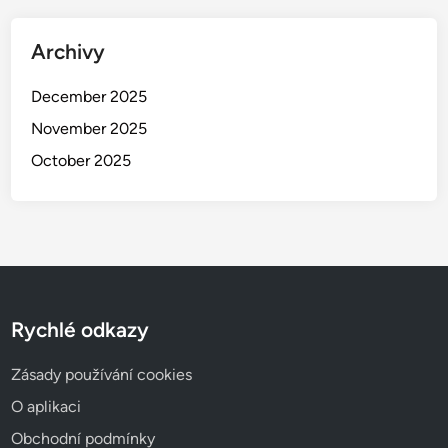
d
y
Archivy
a
S
December 2025
p
November 2025
e
c
October 2025
i
a
l
i
z
a
Rychlé odkazy
c
e
Zásady používání cookies
O aplikaci
Obchodní podmínky