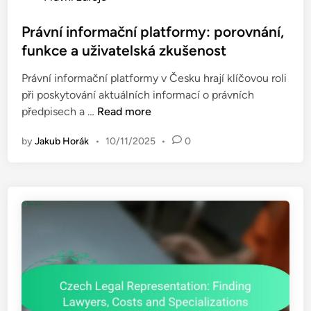
u
o
c
k
s
Právní informační platformy: porovnání,
i
r
t
funkce a uživatelská zkušenost
:
o
e
r
m
Právní informační platformy v Česku hrají klíčovou roli
d
o
í
při poskytování aktuálních informací o právních
i
l
P
předpisech a …
Read more
n
e
r
,
by
Jakub Horák
•
10/11/2025
•
0
á
s
v
l
n
u
í
ž
i
b
n
y
f
a
o
z
r
p
m
ů
a