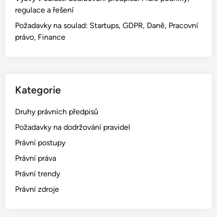
e
l
regulace a řešení
z
s
Požadavky na soulad: Startups, GDPR, Daně, Pracovní
e
k
právo, Finance
n
á
í
z
P
k
r
u
á
Kategorie
š
v
e
n
Druhy právních předpisů
n
í
o
Požadavky na dodržování pravidel
k
s
Právní postupy
ů
t
,
Právní práva
N
Právní trendy
á
Právní zdroje
k
l
a