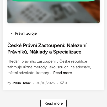
s
č
o
n
b
í
i
p
l
l
o
P
Právní zdroje
a
s
o
t
t
s
České Právní Zastoupení: Nalezení
f
t
Právníků, Náklady a Specializace
o
e
r
Hledání právního zastoupení v České republice
d
m
zahrnuje různé metody, jako jsou online adresáře,
i
y
Č
místní advokátní komory …
Read more
n
:
e
p
by
Jakub Horák
•
30/10/2025
•
0
s
o
k
r
é
o
P
v
Read more
r