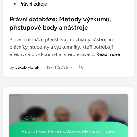
b
P
Právní zdroje
y
e
o
:
z
s
Právní databáze: Metody výzkumu,
o
p
t
přístupové body a nástroje
n
e
e
l
č
Právní databáze představují nezbytný nástroj pro
d
i
e
právníky, studenty a výzkumníky, kteří potřebují
i
n
n
P
efektivně prozkoumat a interpretovat …
Read more
n
e
í
r
z
by
Jakub Horák
•
19/11/2025
•
0
á
d
v
r
n
o
í
j
d
e
a
,
t
v
a
ý
b
z
á