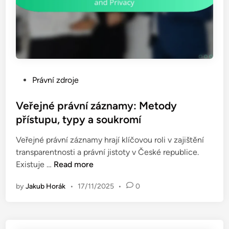
k
z
u
e
m
:
n
M
é
e
n
t
á
P
Právní zdroje
o
s
o
d
t
s
Veřejné právní záznamy: Metody
y
r
t
přístupu, typy a soukromí
v
o
e
ý
j
Veřejné právní záznamy hrají klíčovou roli v zajištění
d
z
e
transparentnosti a právní jistoty v České republice.
i
k
a
V
Existuje …
Read more
n
u
s
e
m
h
by
Jakub Horák
•
17/11/2025
•
0
ř
u
o
e
,
d
j
p
a
n