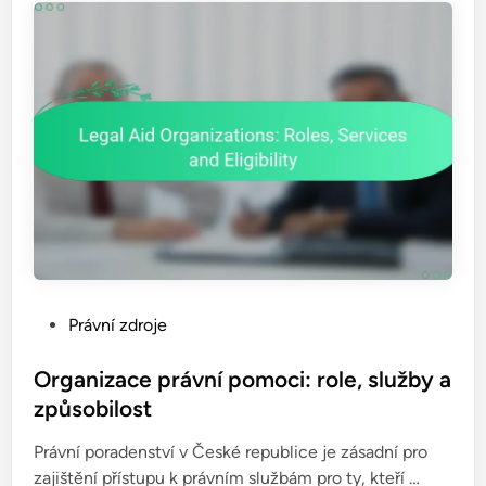
ř
é
í
p
s
r
t
á
u
v
p
n
o
í
v
z
é
á
b
z
o
n
d
a
y
P
Právní zdroje
m
a
o
y
n
s
Organizace právní pomoci: role, služby a
:
á
t
způsobilost
M
s
e
e
t
Právní poradenství v České republice je zásadní pro
d
t
r
O
zajištění přístupu k právním službám pro ty, kteří …
i