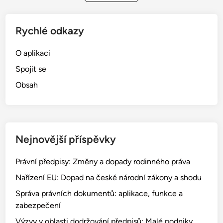
n
á
á
v
n
Rychlé odkazy
n
í
í
,
O aplikaci
Z
f
Spojit se
a
u
s
Obsah
n
t
k
o
c
u
e
p
a
Nejnovější příspěvky
e
u
n
ž
Právní předpisy: Změny a dopady rodinného práva
í
i
Nařízení EU: Dopad na české národní zákony a shodu
:
v
N
Správa právních dokumentů: aplikace, funkce a
a
a
zabezpečení
t
l
e
Výzvy v oblasti dodržování předpisů: Malé podniky,