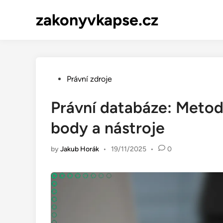
Skip
zakonyvkapse.cz
to
content
Posted
Právní zdroje
in
Právní databáze: Meto
body a nástroje
by
Jakub Horák
•
19/11/2025
•
0