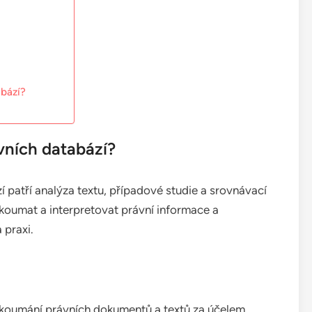
bází?
ních databází?
patří analýza textu, případové studie a srovnávací
koumat a interpretovat právní informace a
 praxi.
zkoumání právních dokumentů a textů za účelem