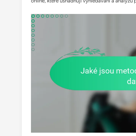
online, které usnadňují vyhledávání a analýzu