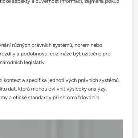
 etické aspekty a důvěrnost informací, zejména pokud
vnání různých právních systémů, norem nebo
rozdíly a podobnosti, což může být užitečné pro
rodních legislativ.
ti kontext a specifika jednotlivých právních systémů.
litu dat, která mohou ovlivnit výsledky analýzy.
ormy a etické standardy při shromažďování a