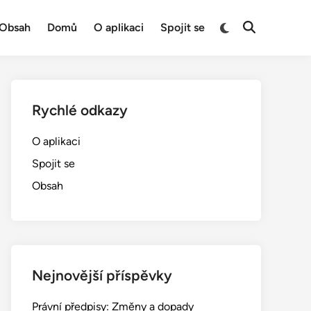
Switch
Obsah
Domů
O aplikaci
Spojit se
Open
to
Search
dark
mode
Rychlé odkazy
O aplikaci
Spojit se
Obsah
Nejnovější příspěvky
Právní předpisy: Změny a dopady