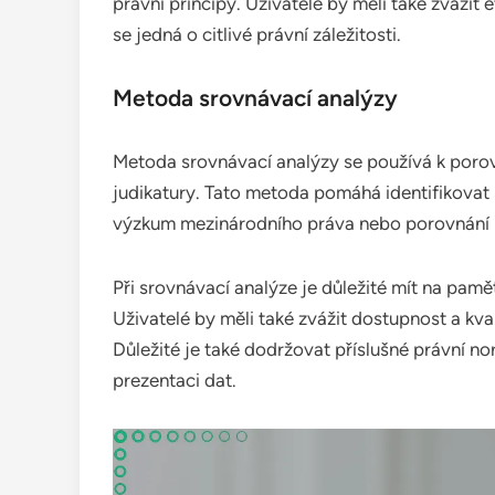
právní principy. Uživatelé by měli také zvážit
se jedná o citlivé právní záležitosti.
Metoda srovnávací analýzy
Metoda srovnávací analýzy se používá k poro
judikatury. Tato metoda pomáhá identifikovat 
výzkum mezinárodního práva nebo porovnání ná
Při srovnávací analýze je důležité mít na pamě
Uživatelé by měli také zvážit dostupnost a kva
Důležité je také dodržovat příslušné právní n
prezentaci dat.