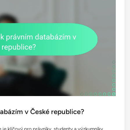
tabázím v České republice?
 je klíčový pro právníky, studenty a výzkumníky.