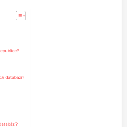
republice?
ích databází?
databází?