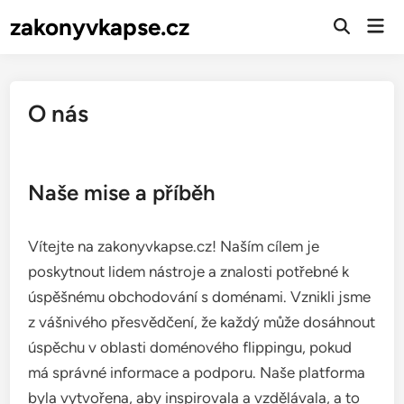
Skip
zakonyvkapse.cz
Mai
to
Open
Men
Search
content
O nás
Naše mise a příběh
Vítejte na zakonyvkapse.cz! Naším cílem je
poskytnout lidem nástroje a znalosti potřebné k
úspěšnému obchodování s doménami. Vznikli jsme
z vášnivého přesvědčení, že každý může dosáhnout
úspěchu v oblasti doménového flippingu, pokud
má správné informace a podporu. Naše platforma
byla vytvořena, aby inspirovala a vzdělávala, a to