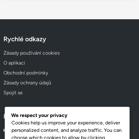
Rychlé odkazy
Zásady používání cookies
O aplikaci
Obchodní podmínky
Zásady ochrany údajů
Spojit se
We respect your privacy
Language
Cookies help us improve your experience, deliver
personalized content, and analyze traffic. You can
Czech
▾
choose which cookies to allow by clicking