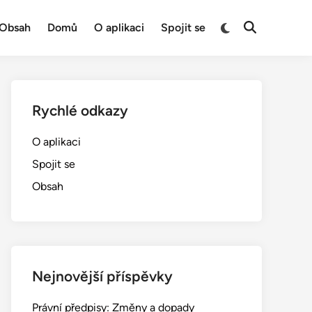
Switch
Obsah
Domů
O aplikaci
Spojit se
Open
to
Search
dark
mode
Rychlé odkazy
O aplikaci
Spojit se
Obsah
Nejnovější příspěvky
Právní předpisy: Změny a dopady