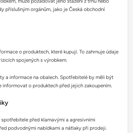
robkem, může požadovat jeho stažení z trhu nebo
ady příslušným orgánům, jako je Česká obchodní
nformace o produktech, které kupují. To zahrnuje údaje
 rizicích spojených s výrobkem.
kety a informace na obalech. Spotřebitelé by měli být
e informovat o produktech před jejich zakoupením.
iky
 spotřebitele před klamavými a agresivními
řed podvodnými nabídkami a nátlaky při prodeji.