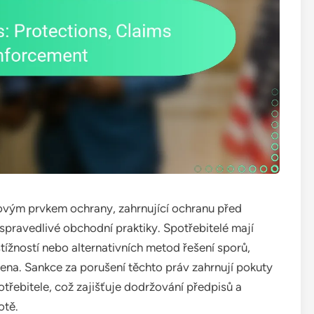
čovým prvkem ochrany, zahrnující ochranu před
pravedlivé obchodní praktiky. Spotřebitelé mají
tížností nebo alternativních metod řešení sporů,
šena. Sankce za porušení těchto práv zahrnují pokuty
řebitele, což zajišťuje dodržování předpisů a
otě.