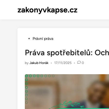
Skip
zakonyvkapse.cz
to
content
Posted
Právní práva
in
Práva spotřebitelů: Oc
by
Jakub Horák
•
17/11/2025
•
0