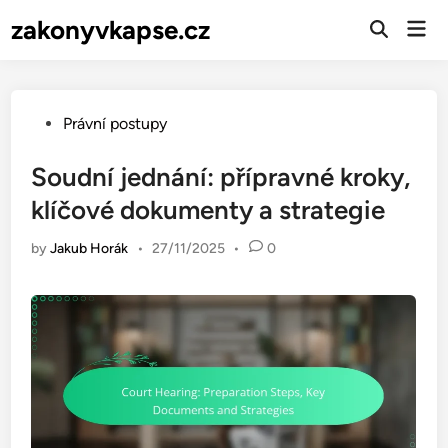
Skip
zakonyvkapse.cz
Mai
to
Open
Men
Search
content
Posted
Právní postupy
in
Soudní jednání: přípravné kroky,
klíčové dokumenty a strategie
by
Jakub Horák
•
27/11/2025
•
0