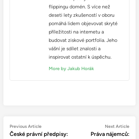
flippingu domén. S více než
deseti lety zkušeností v oboru
pomáhá lidem objevovat skryté
příležitosti na internetu a
budovat ziskové portfolia. Jeho
vášní je sdílet znalosti a
inspirovat ostatní k úspěchu.
More by Jakub Horák
Post
Previous
Nex
Previous Article
Next Article
article:
artic
České právní předpisy:
Práva nájemců:
navigation