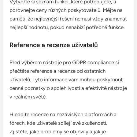
Cenové modely nástrojů pro GDPR compliance se
mohou výrazně lišit. Některé nástroje nabízejí
jednorázové poplatky, zatímco jiné fungují na bázi
předplatného. Je důležité porovnat, co je zahrnuto
v ceně a jaké dodatečné náklady mohou vzniknout.
Vytvořte si seznam funkcí, které potřebujete, a
porovnejte ceny různých poskytovatelů. Mějte na
paměti, že nejlevnější řešení nemusí vždy znamenat
nejlepší hodnotu, pokud nenabízí potřebné funkce.
Reference a recenze uživatelů
Před výběrem nástroje pro GDPR compliance si
přečtěte reference a recenze od ostatních
uživatelů. Tyto informace vám mohou poskytnout