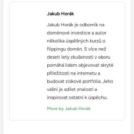
organizaci, pokud se dozvědí o porušení ochrany
osobních údajů. To může vést k poklesu zákaznické
základny a snížení příjmů.
Firmy by měly aktivně komunikovat o svých
opatřeních na ochranu osobních údajů a
transparentně informovat o případných
incidentech. Budování silné reputace v oblasti
ochrany dat může posílit vztahy se zákazníky a
přispět k dlouhodobému úspěchu na trhu.
Jakub Horák
Jakub Horák je odborník na