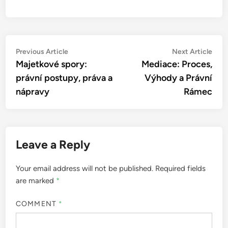
doménové investice a autor
několika úspěšných kurzů o
flippingu domén. S více než
deseti lety zkušeností v oboru
pomáhá lidem objevovat skryté
příležitosti na internetu a
budovat ziskové portfolia. Jeho
vášní je sdílet znalosti a
inspirovat ostatní k úspěchu.
More by Jakub Horák