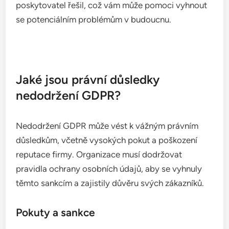
cenné poznatky o spolehlivosti a efektivitě nástroje
v reálném světě.
Hledejte recenze na nezávislých platformách a
fórech, kde uživatelé sdílejí své zkušenosti.
Zjistěte, jaké problémy se objevily a jak je
poskytovatel řešil, což vám může pomoci vyhnout
se potenciálním problémům v budoucnu.