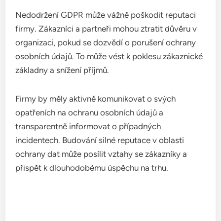
Sankce se mohou lišit v závislosti na závažnosti
porušení a mohou zahrnovat i další právní kroky ze
strany regulačních orgánů.
Firmy by měly mít na paměti, že pokuty nejsou
jediným rizikem. Mohou být také nařízeny opatření
k nápravě, což může znamenat dodatečné náklady
a časové zpoždění v operacích. Je důležité mít
zavedené procesy pro dodržování GDPR, aby se
minimalizovalo riziko sankcí.
Reputace firmy
Nedodržení GDPR může vážně poškodit reputaci
firmy. Zákazníci a partneři mohou ztratit důvěru v