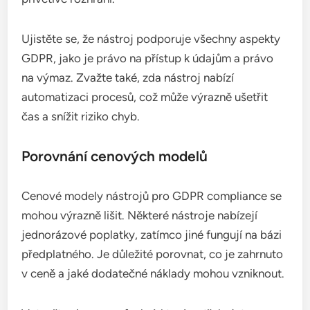
Při hodnocení funkcionality nástrojů pro GDPR
compliance se zaměřte na klíčové vlastnosti, jako
jsou správa souhlasů, auditní stopy a zabezpečení
dat. Nástroje by měly umožnit snadnou integraci s
existujícími systémy a poskytovat uživatelsky
přívětivé rozhraní.
Ujistěte se, že nástroj podporuje všechny aspekty
GDPR, jako je právo na přístup k údajům a právo
na výmaz. Zvažte také, zda nástroj nabízí
automatizaci procesů, což může výrazně ušetřit
čas a snížit riziko chyb.
Porovnání cenových modelů