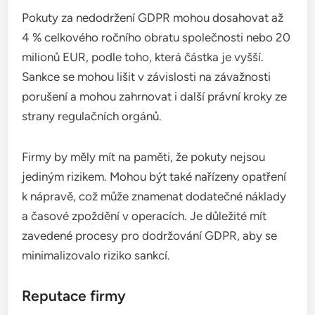
Jaké jsou právní důsledky
nedodržení GDPR?
Nedodržení GDPR může vést k vážným právním
důsledkům, včetně vysokých pokut a poškození
reputace firmy. Organizace musí dodržovat
pravidla ochrany osobních údajů, aby se vyhnuly
těmto sankcím a zajistily důvěru svých zákazníků.
Pokuty a sankce
Pokuty za nedodržení GDPR mohou dosahovat až
4 % celkového ročního obratu společnosti nebo 20
milionů EUR, podle toho, která částka je vyšší.