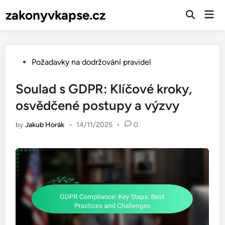
Skip
zakonyvkapse.cz
Mai
to
Open
Men
Search
content
Posted
Požadavky na dodržování pravidel
in
Soulad s GDPR: Klíčové kroky,
osvědčené postupy a výzvy
by
Jakub Horák
•
14/11/2025
•
0