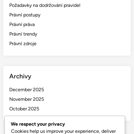
Nařízení EU: Dopad na české národní zákony a shodu
Správa právních dokumentů: aplikace, funkce a
zabezpečení
Výzvy v oblasti dodržování předpisů: Malé podniky,
regulace a řešení
Požadavky na soulad: Startups, GDPR, Daně, Pracovní
právo, Finance
Kategorie
Druhy právních předpisů
Požadavky na dodržování pravidel
We respect your privacy
Právní postupy
Cookies help us improve your experience, deliver
Právní práva