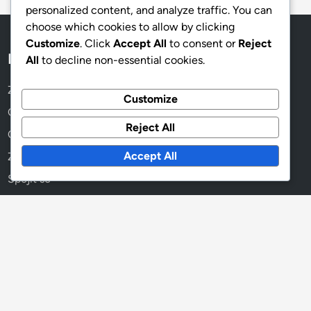
personalized content, and analyze traffic. You can
Právní trendy
choose which cookies to allow by clicking
Customize
. Click
Accept All
to consent or
Reject
Právní zdroje
All
to decline non-essential cookies.
Customize
Archivy
Reject All
December 2025
Accept All
November 2025
October 2025