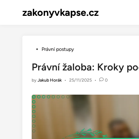
Skip
zakonyvkapse.cz
to
content
Posted
Právní postupy
in
Právní žaloba: Kroky p
by
Jakub Horák
•
25/11/2025
•
0