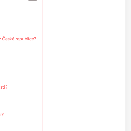
v České republice?
sti?
i?