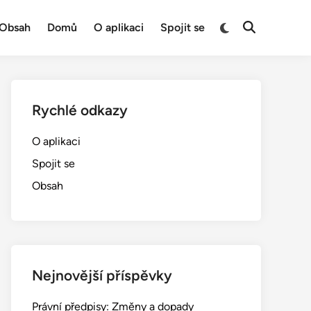
Switch
Obsah
Domů
O aplikaci
Spojit se
Open
to
Search
dark
mode
Rychlé odkazy
O aplikaci
Spojit se
Obsah
Nejnovější příspěvky
Právní předpisy: Změny a dopady