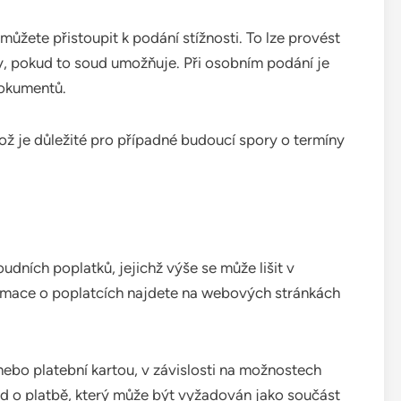
žete přistoupit k podání stížnosti. To lze provést
, pokud to soud umožňuje. Při osobním podání je
dokumentů.
, což je důležité pro případné budoucí spory o termíny
udních poplatků, jejichž výše se může lišit v
formace o poplatcích najdete na webových stránkách
ebo platební kartou, v závislosti na možnostech
 o platbě, který může být vyžadován jako součást