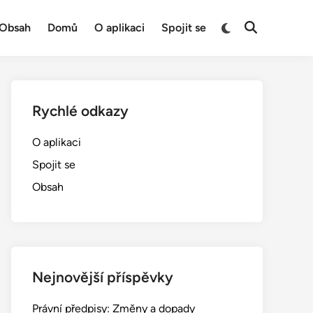
Switch
Obsah
Domů
O aplikaci
Spojit se
Open
to
Search
dark
mode
Rychlé odkazy
O aplikaci
Spojit se
Obsah
Nejnovější příspěvky
Právní předpisy: Změny a dopady