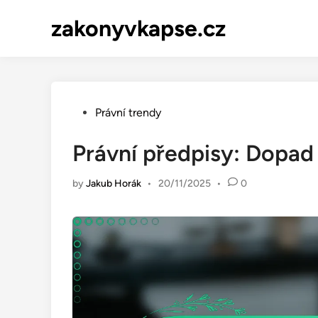
Skip
zakonyvkapse.cz
to
content
Posted
Právní trendy
in
Právní předpisy: Dopad
by
Jakub Horák
•
20/11/2025
•
0