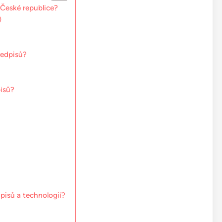
v České republice?
)
ředpisů?
isů?
pisů a technologií?