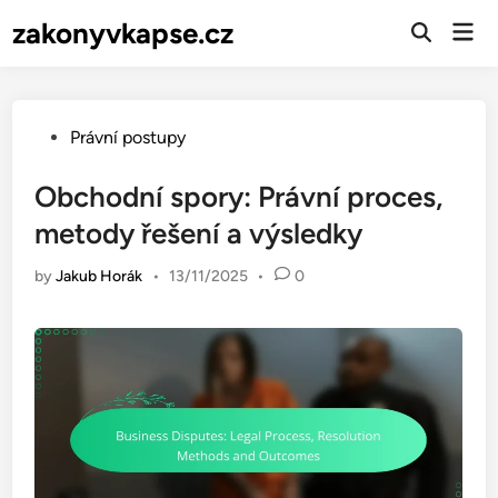
Skip
zakonyvkapse.cz
Mai
to
Open
Men
Search
content
Posted
Právní postupy
in
Obchodní spory: Právní proces,
metody řešení a výsledky
by
Jakub Horák
•
13/11/2025
•
0