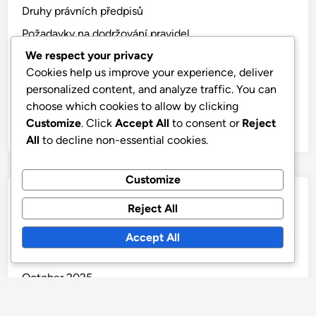
Druhy právních předpisů
Požadavky na dodržování pravidel
We respect your privacy
Právní postupy
Cookies help us improve your experience, deliver
Právní práva
personalized content, and analyze traffic. You can
Právní trendy
choose which cookies to allow by clicking
Customize
. Click
Accept All
to consent or
Reject
Právní zdroje
All
to decline non-essential cookies.
Customize
Archivy
Reject All
December 2025
Accept All
November 2025
October 2025