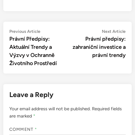
Post
Previous
Nex
Previous Article
Next Article
article:
artic
Právní Předpisy:
Právní předpisy:
navigation
Aktuální Trendy a
zahraniční investice a
Výzvy v Ochranně
právní trendy
Životního Prostředí
Leave a Reply
Your email address will not be published.
Required fields
are marked
*
COMMENT
*