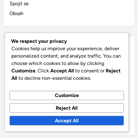
Spojit se
Obsah
We respect your privacy
Nejnovější příspěvky
Cookies help us improve your experience, deliver
personalized content, and analyze traffic. You can
Právní předpisy: Změny a dopady rodinného práva
choose which cookies to allow by clicking
Customize
. Click
Accept All
to consent or
Reject
Nařízení EU: Dopad na české národní zákony a shodu
All
to decline non-essential cookies.
Správa právních dokumentů: aplikace, funkce a
zabezpečení
Customize
Výzvy v oblasti dodržování předpisů: Malé podniky,
regulace a řešení
Reject All
Požadavky na soulad: Startups, GDPR, Daně, Pracovní
Accept All
právo, Finance