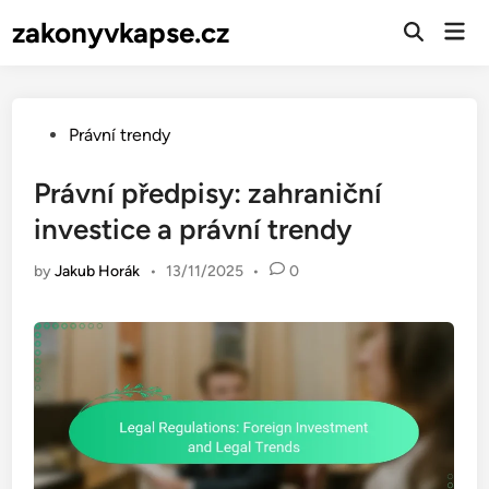
Skip
zakonyvkapse.cz
Mai
to
Open
Men
Search
content
Posted
Právní trendy
in
Právní předpisy: zahraniční
investice a právní trendy
by
Jakub Horák
•
13/11/2025
•
0