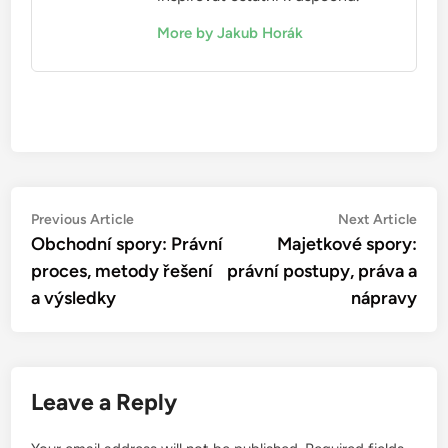
More by Jakub Horák
Post
Previous
Nex
Previous Article
Next Article
article:
artic
Obchodní spory: Právní
Majetkové spory:
navigation
proces, metody řešení
právní postupy, práva a
a výsledky
nápravy
Leave a Reply