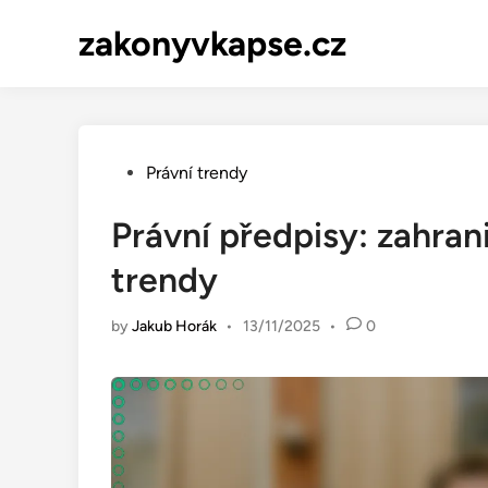
Skip
zakonyvkapse.cz
to
content
Posted
Právní trendy
in
Právní předpisy: zahrani
trendy
by
Jakub Horák
•
13/11/2025
•
0