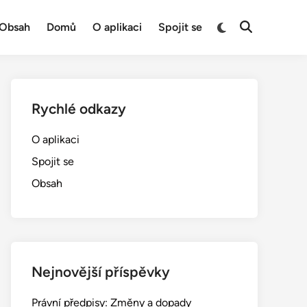
Switch
Obsah
Domů
O aplikaci
Spojit se
Open
to
Search
dark
mode
Rychlé odkazy
O aplikaci
Spojit se
Obsah
Nejnovější příspěvky
Právní předpisy: Změny a dopady