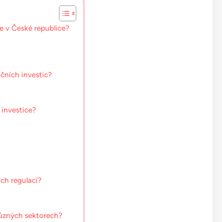
ce v České republice?
ičních investic?
 investice?
ích regulací?
různých sektorech?