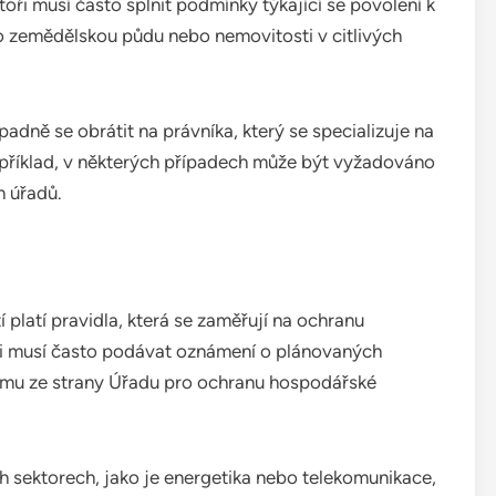
toři musí často splnit podmínky týkající se povolení k
o zemědělskou půdu nebo nemovitosti v citlivých
padně se obrátit na právníka, který se specializuje na
příklad, v některých případech může být vyžadováno
h úřadů.
 platí pravidla, která se zaměřují na ochranu
oři musí často podávat oznámení o plánovaných
umu ze strany Úřadu pro ochranu hospodářské
ých sektorech, jako je energetika nebo telekomunikace,