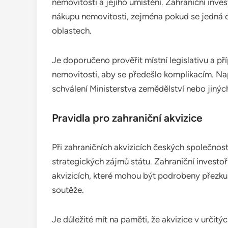
nemovitosti a jejího umístění. Zahraniční inves
nákupu nemovitosti, zejména pokud se jedná 
oblastech.
Je doporučeno prověřit místní legislativu a pří
nemovitosti, aby se předešlo komplikacím. Na
schválení Ministerstva zemědělství nebo jinýc
Pravidla pro zahraniční akvizice
Při zahraničních akvizicích českých společností
strategických zájmů státu. Zahraniční invest
akvizicích, které mohou být podrobeny přezk
soutěže.
Je důležité mít na paměti, že akvizice v určit