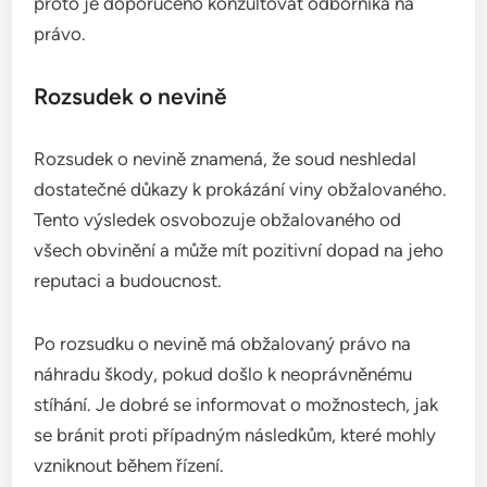
proto je doporučeno konzultovat odborníka na
právo.
Rozsudek o nevině
Rozsudek o nevině znamená, že soud neshledal
dostatečné důkazy k prokázání viny obžalovaného.
Tento výsledek osvobozuje obžalovaného od
všech obvinění a může mít pozitivní dopad na jeho
reputaci a budoucnost.
Po rozsudku o nevině má obžalovaný právo na
náhradu škody, pokud došlo k neoprávněnému
stíhání. Je dobré se informovat o možnostech, jak
se bránit proti případným následkům, které mohly
vzniknout během řízení.