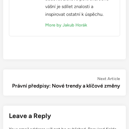
vášní je sdílet znalosti a
inspirovat ostatní k úspěchu.
More by Jakub Horák
Post
Nex
Next Article
artic
Právní předpisy: Nové trendy a klíčové změny
navigation
Leave a Reply