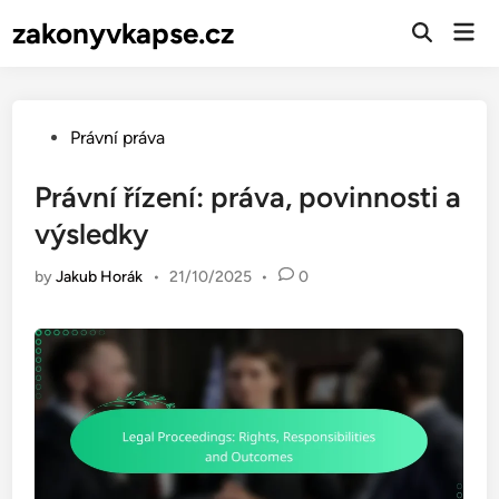
Skip
zakonyvkapse.cz
Mai
to
Open
Men
Search
content
Posted
Právní práva
in
Právní řízení: práva, povinnosti a
výsledky
by
Jakub Horák
•
21/10/2025
•
0