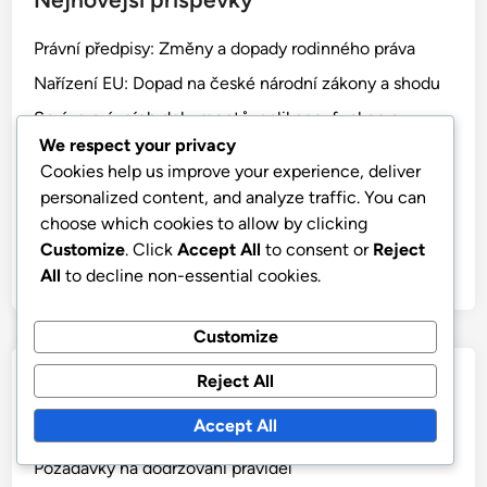
Právní předpisy: Změny a dopady rodinného práva
Nařízení EU: Dopad na české národní zákony a shodu
Správa právních dokumentů: aplikace, funkce a
zabezpečení
We respect your privacy
Cookies help us improve your experience, deliver
Výzvy v oblasti dodržování předpisů: Malé podniky,
personalized content, and analyze traffic. You can
regulace a řešení
choose which cookies to allow by clicking
Požadavky na soulad: Startups, GDPR, Daně, Pracovní
Customize
. Click
Accept All
to consent or
Reject
právo, Finance
All
to decline non-essential cookies.
Customize
Kategorie
Reject All
Accept All
Druhy právních předpisů
Požadavky na dodržování pravidel