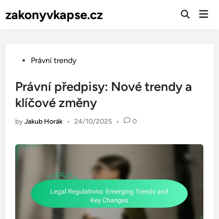
Skip
zakonyvkapse.cz
Mai
to
Open
Men
Search
content
Posted
Právní trendy
in
Právní předpisy: Nové trendy a
klíčové změny
by
Jakub Horák
•
24/10/2025
•
0